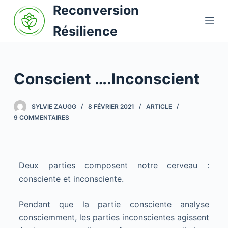
Reconversion
P
a
Résilience
s
s
e
Conscient ….Inconscient
r
a
u
SYLVIE ZAUGG
8 FÉVRIER 2021
ARTICLE
c
9 COMMENTAIRES
o
n
t
Deux parties composent notre cerveau :
e
consciente et inconsciente.
n
u
Pendant que la partie consciente analyse
consciemment, les parties inconscientes agissent