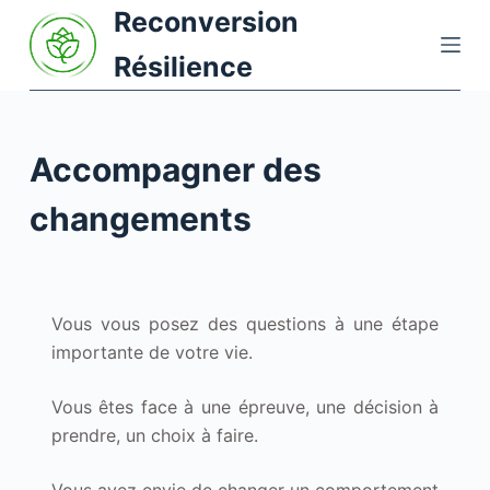
Reconversion
P
a
Résilience
s
s
e
Accompagner des
r
a
changements
u
c
o
n
Vous vous posez des questions à une étape
t
importante de votre vie.
e
n
Vous êtes face à une épreuve, une décision à
u
prendre, un choix à faire.